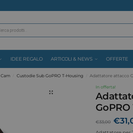
IDEE REGALO
ARTICOLI & NEWS
OFFERTE
& Cam
Custodie Sub GoPRO T-Housing
Adattatore attacco
/
/
In offerta!
Adattat
GoPRO 
€
31,
€
33,00
Adattatore per