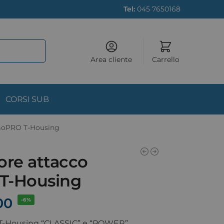
Tel:
045 7650168
Area cliente
Carrello
CORSI SUB
 GoPRO T-Housing
ore attacco
T-Housing
00
-6%
 T-Housing “CLASSIC” e “POWER”