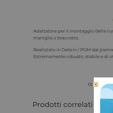
Adattatore per il montaggio della cu
maniglia o braccetto.
Realizzato in Delsrin / POM dal pienn
Estremamente robusto, stabile e di o
COD:
5811
Prodotti correlati