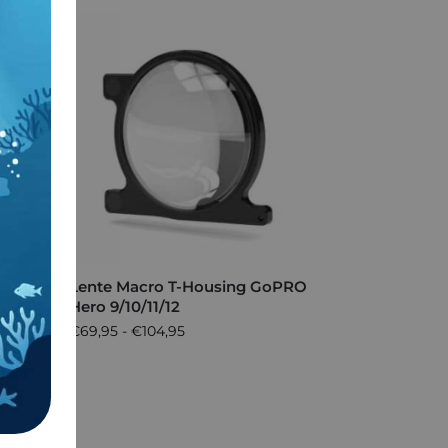
io
Lente Macro T-Housing GoPRO
Hero 9/10/11/12
€
69,95
-
€
104,95