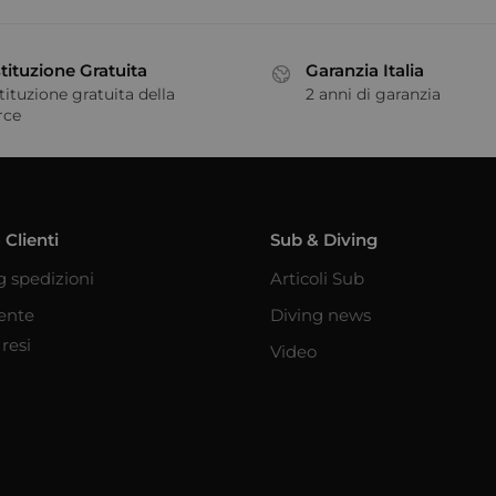
tituzione Gratuita
Garanzia Italia
tituzione gratuita della
2 anni di garanzia
rce
 Clienti
Sub & Diving
g spedizioni
Articoli Sub
iente
Diving news
resi
Video