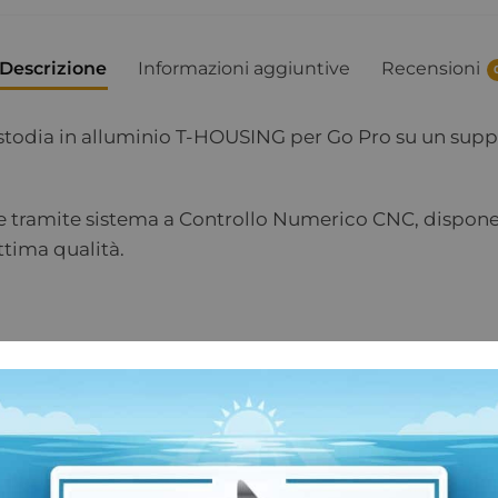
Descrizione
Informazioni aggiuntive
Recensioni
stodia in alluminio T-HOUSING per Go Pro su un suppo
e tramite sistema a Controllo Numerico CNC, dispone di
ttima qualità.
Categoria:
Custodie Sub GoPRO T-Housing
Marchio: