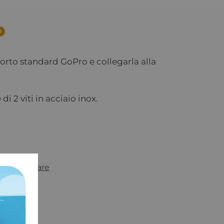
0
rto standard GoPro e collegarla alla
 2 viti in acciaio inox.
Nautica Mare