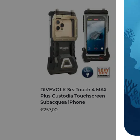
DIVEVOLK SeaTouch 4 MAX
Cust
Plus Custodia Touchscreen
Smart
Subacquea iPhone
ULT
€
257,00
€
359