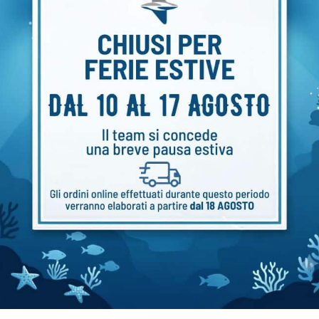
odia subacquea
DIVEVOLK Seatouch Vasso
phone Sealife Sportdiver
con maniglia singola
RA
€
76,00
,00