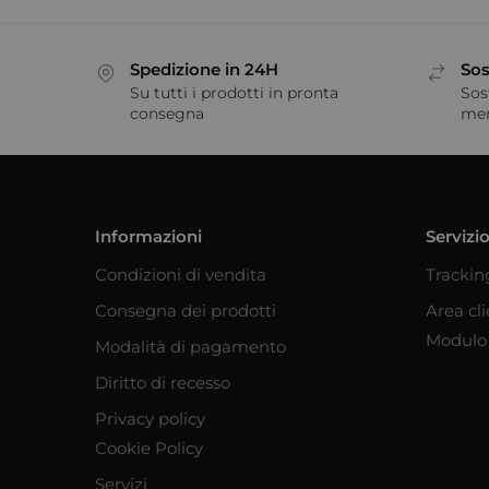
Spedizione in 24H
Sos
Su tutti i prodotti in pronta
Sos
consegna
me
Informazioni
Servizio
Condizioni di vendita
Trackin
Consegna dei prodotti
Area cl
Modulo 
Modalità di pagamento
Diritto di recesso
Privacy policy
Cookie Policy
Servizi