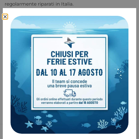
regolarmente riparati in Italia.
Nel corso dell’ultima giornata, i titolari Tomasz e Jakub
hanno accompagnato i partecipanti presso la propria
azienda per una visita ai diversi reparti; qui sono stati
illustrati dapprima i processi di produzione che hanno
evidenziato la cura con la quale ogni prodotto viene
realizzato e testato, e poi sono state presentate le nuove
strategie commerciali.
Alessandro Menegon per Santi Italy e Gioele Pesenti per
il negozio di attrezzature sub Gommone di Milano
hanno partecipato anche al corso di riparazione che si è
svolto nei laboratori Santi.
Spedizione in 24H