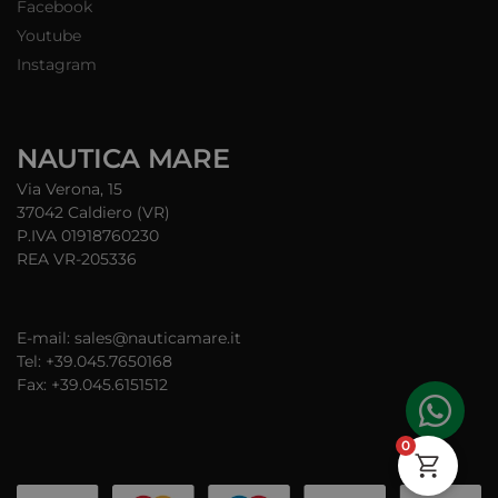
Facebook
Youtube
Instagram
NAUTICA MARE
Via Verona, 15
37042 Caldiero (VR)
P.IVA 01918760230
REA VR-205336
E-mail: sales@nauticamare.it
Tel: +39.045.7650168
Fax: +39.045.6151512
0