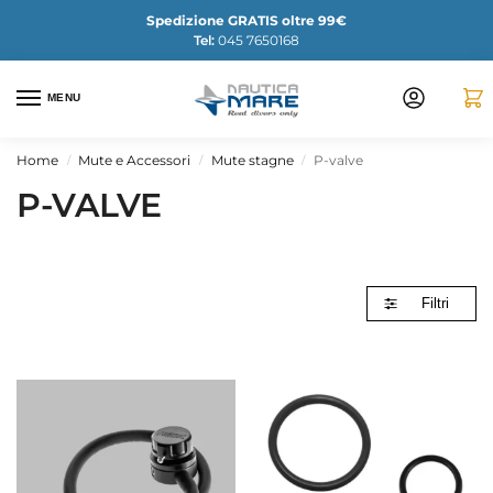
Spedizione GRATIS oltre 99€
Tel:
045 7650168
MENU
Home
Mute e Accessori
Mute stagne
P-valve
/
/
/
P-VALVE
Filtri