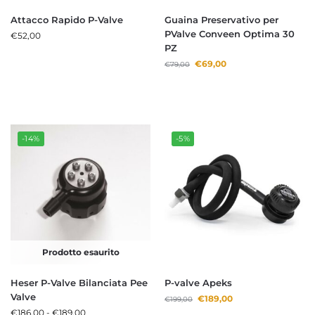
Attacco Rapido P-Valve
Guaina Preservativo per
PValve Conveen Optima 30
€
52,00
PZ
€
69,00
€
79,00
-14%
-5%
Prodotto esaurito
Heser P-Valve Bilanciata Pee
P-valve Apeks
Valve
€
189,00
€
199,00
€
186,00
-
€
189,00