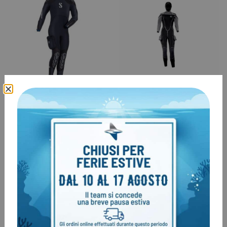
Muta Semistagna Scubapro
Muta Apeks ThermiQ 8/7mm
Nova Scotia 7.5mm
– LADY
€
699,00
€
639,00
€
769,00
-17%