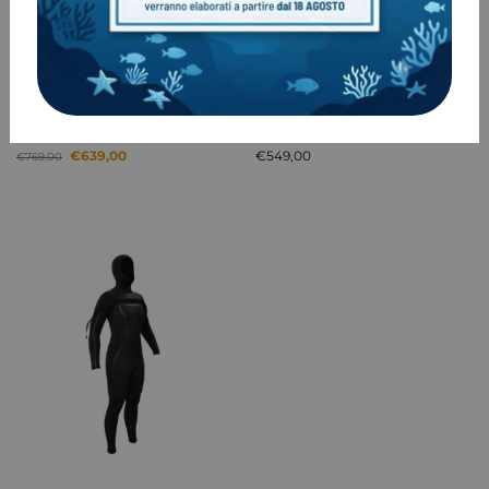
Muta Apeks ThermiQ 8/7mm
Muta semistagna Aqualung
– MAN
Sola FX
€
639,00
€
549,00
€
769,00