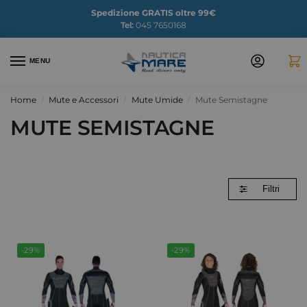
Spedizione GRATIS oltre 99€
Tel:
045 7650168
MENU
Home
Mute e Accessori
Mute Umide
Mute Semistagne
/
/
/
MUTE SEMISTAGNE
Filtri
-29%
-29%