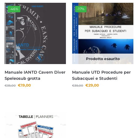
-46%
-17%
Prodotto esaurito
Manuale IANTD Cavern Diver
Manuale UTD Procedure per
Speleosub grotta
Subacquei e Studenti
€
19,00
€
29,00
€
35,00
€
35,00