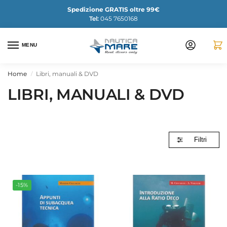
Spedizione GRATIS oltre 99€
Tel:
045 7650168
MENU
Home
Libri, manuali & DVD
/
LIBRI, MANUALI & DVD
Filtri
-15%