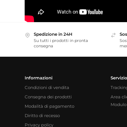
Spedizione in 24H
Sos
Su tutti i prodotti in pronta
Sos
consegna
me
Informazioni
Servizio
Condizioni di vendita
Trackin
Consegna dei prodotti
Area cl
Modulo 
Modalità di pagamento
Diritto di recesso
Privacy policy