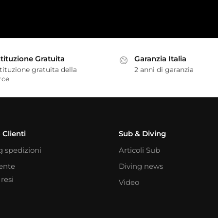
tituzione Gratuita
Garanzia Italia
tituzione gratuita della
2 anni di garanzia
rce
 Clienti
Sub & Diving
g spedizioni
Articoli Sub
iente
Diving news
resi
Video