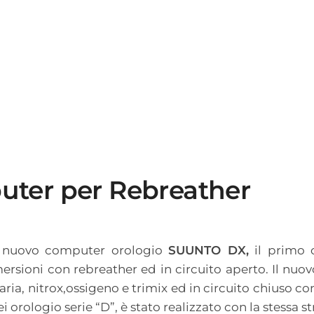
uter per Rebreather
l nuovo computer orologio
SUUNTO DX,
il primo 
mersioni con rebreather ed in circuito aperto. Il nuo
ria, nitrox,ossigeno e trimix ed in circuito chiuso co
rologio serie “D”, è stato realizzato con la stessa s