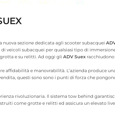
 SUEX
ra nuova sezione dedicata agli scooter subacquei
ADV
i veicoli subacquei per qualsiasi tipo di immersione d
rotta e su relitti. Ad oggi gli
ADV Suex
racchiudono 
e affidabilità e manovrabilità. L’azienda produce u
stvendita, questi sono sono i punti di forza che pongo
nza rivoluzionaria. Il sistema tow behind garantisce
uiti come grotte e relitti ed assicura un elevato liv