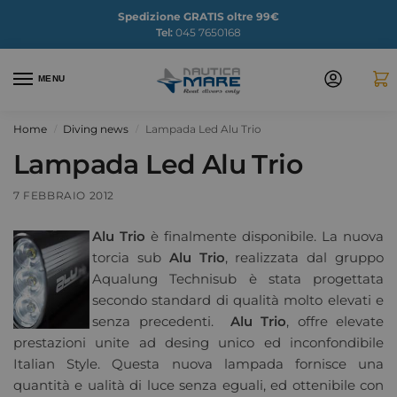
Spedizione GRATIS oltre 99€
Tel:
045 7650168
MENU
Home
Diving news
Lampada Led Alu Trio
/
/
Lampada Led Alu Trio
7 FEBBRAIO 2012
Alu Trio
è finalmente disponibile. La nuova
torcia sub
Alu Trio
, realizzata dal gruppo
Aqualung Technisub è stata progettata
secondo standard di qualità molto elevati e
senza precedenti.
Alu Trio
, offre elevate
prestazioni unite ad desing unico ed inconfondibile
Italian Style. Questa nuova lampada fornisce una
quantità e ualità di luce senza eguali, ed ottenibile con