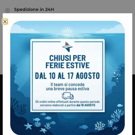
Spedizione in 24H
Su tutti i prodotti in pronta consegna
Sostituzione Gratuita
Sostituzione gratuita della merce
Garanzia Italia
2 anni di garanzia
100% Pagamenti sicuri
PayPal / MasterCard / Visa
Informazioni
Condizioni di vendita
Consegna dei prodotti
Modalità di pagamento
Diritto di recesso