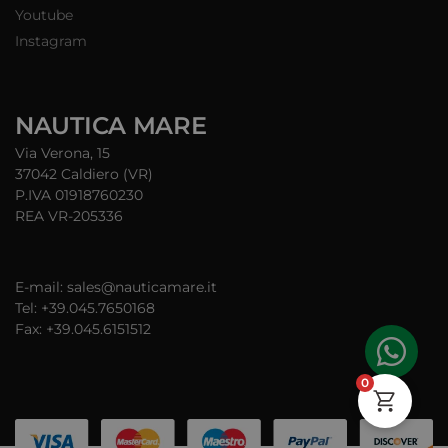
Youtube
Instagram
NAUTICA MARE
Via Verona, 15
37042 Caldiero (VR)
P.IVA 01918760230
REA VR-205336
E-mail: sales@nauticamare.it
Tel: +39.045.7650168
Fax: +39.045.6151512
0