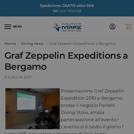
Spedizione GRATIS oltre 99€
Tel:
045 7650168
MENU
Home
Diving news
Graf Zeppelin Expeditions a Bergamo
/
/
Graf Zeppelin Expeditions a
Bergamo
2 LUGLIO 2011
Presentazione Graf Zeppelin
Expedition 2010 a Bergamo,
presso il negozio Perletti
Diving Store, ampia
partecipazione all’evento !
L’evento si è svolto il giorno 1
luglio 2011, nel centro subacqueo di Osio Sopra.