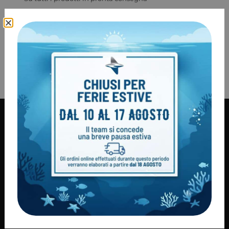
Sostituzione Gratuita
Sostituzione gratuita della merce
Garanzia Italia
2 anni di garanzia
100% Pagamenti sicuri
PayPal / MasterCard / Visa
Informazioni
Condizioni di vendita
Consegna dei prodotti
Modalità di pagamento
Diritto di recesso
Privacy policy
Cookie Policy