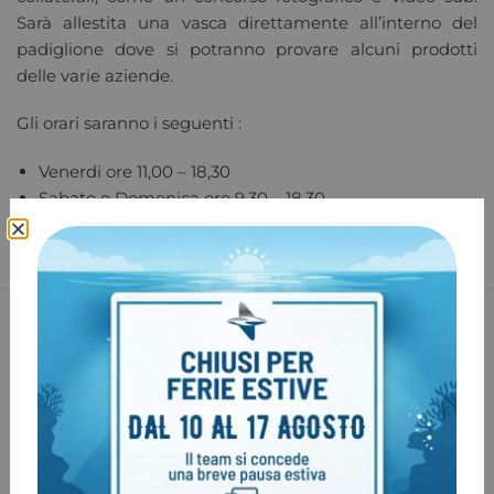
Sarà allestita una vasca direttamente all’interno del
padiglione dove si potranno provare alcuni prodotti
delle varie aziende.
Gli orari saranno i seguenti :
Venerdi ore 11,00 – 18,30
Sabato e Domenica ore 9,30 – 18,30
Spedizione in 24H
Su tutti i prodotti in pronta consegna
Sostituzione Gratuita
Sostituzione gratuita della merce
Garanzia Italia
2 anni di garanzia