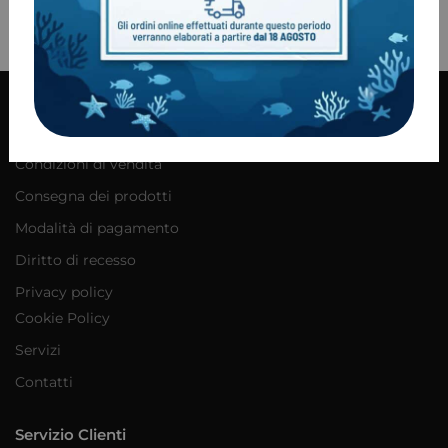
100% Pagamenti sicuri
PayPal / MasterCard / Visa
Informazioni
Condizioni di vendita
Consegna dei prodotti
Modalità di pagamento
Diritto di recesso
Privacy policy
Cookie Policy
Servizi
Contatti
Servizio Clienti