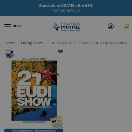
Spedizione GRATIS oltre 99€
Tel:
045 7650168
MENU
Home
Diving news
Eudi Show 2013 – Stand Santi e Light Monkey
/
/