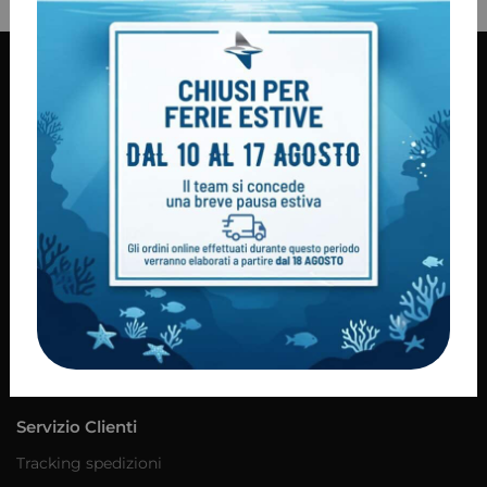
Informazioni
Condizioni di vendita
Consegna dei prodotti
Modalità di pagamento
Diritto di recesso
Privacy policy
Cookie Policy
Servizi
Contatti
Servizio Clienti
Tracking spedizioni