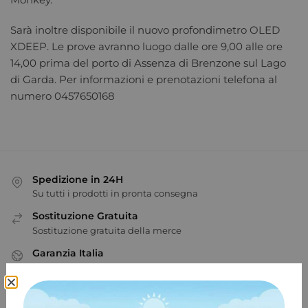
Sarà inoltre disponibile il nuovo profondimetro OLED
XDEEP. Le prove avranno luogo dalle ore 9,00 alle ore
14,00 prima del porto di Assenza di Brenzone sul Lago
di Garda. Per informazioni e prenotazioni telefona al
numero 0457650168
Spedizione in 24H
Su tutti i prodotti in pronta consegna
Sostituzione Gratuita
Sostituzione gratuita della merce
Garanzia Italia
2 anni di garanzia
100% Pagamenti sicuri
PayPal / MasterCard / Visa