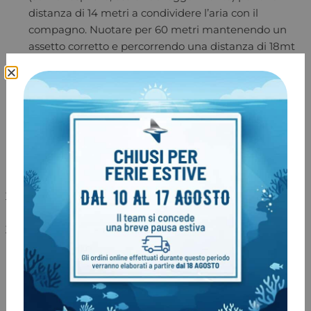
distanza di 14 metri a condividere l’aria con il
compagno. Nuotare per 60 metri mantenendo un
assetto corretto e percorrendo una distanza di 18mt
al minuto
Determinare il SAC a RMV
Pratica nell’uso del reel e della “cima-guida”
In ambiente ostruito, pratica nello svolgimento del
reel
, tie-off etc..
Con occhi chiusi o maschera oscurata seguire “cima-
guida” in ambiente ostruito
Condividere il gas seguendo la “cima-guida”
Condividere il gas seguendo la “cima-guida” con
maschera oscurata o occhi chiusi
Dimostrare un esaurimento gas e condivisione d’aria
in ogni immersione
Per iscrizioni : Nautica mare – Tel 045.7650168 –
max@nauticamare.it