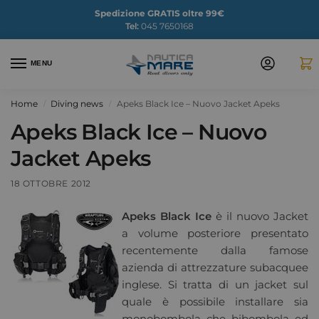
Spedizione GRATIS oltre 99€
Tel:
045 7650168
MENU
Home
Diving news
Apeks Black Ice – Nuovo Jacket Apeks
/
/
Apeks Black Ice – Nuovo
Jacket Apeks
18 OTTOBRE 2012
Apeks
Black Ice
è il nuovo Jacket
a volume posteriore presentato
recentemente dalla famose
azienda di attrezzature subacquee
inglese. Si tratta di un jacket sul
quale è possibile installare sia
monobombola che bibombola ed