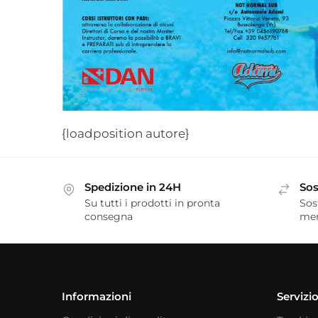
{loadposition autore}
Spedizione in 24H
Sos
Su tutti i prodotti in pronta
Sos
consegna
me
Informazioni
Servizio