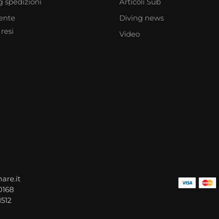
g spedizioni
Articoli Sub
iente
Diving news
resi
Video
are.it
0168
1512