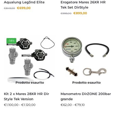
Aqualung Leg3nd Elite
Erogatore Mares 26XR HR
Tek Set DirStyle
€
699,00
€
849,00
€
899,00
€
999,00
-18%
Prodotto esaurito
Prodotto esaurito
Kit 2 x Mares 28XR HR Dir
Manometro DirZONE 200bar
Style Tek Version
grande
€
1.100,00
-
€
1.120,00
€
62,00
-
€
79,10