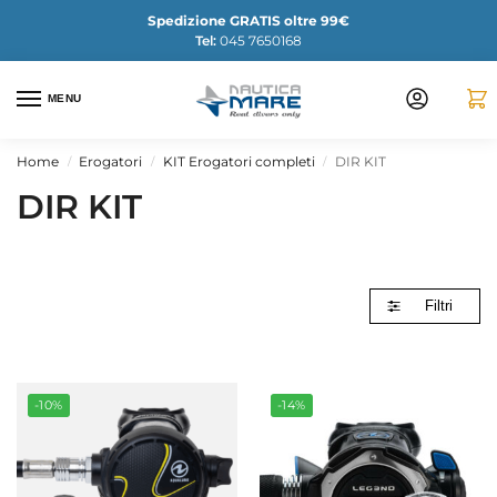
Spedizione GRATIS oltre 99€
Tel:
045 7650168
MENU
Home
Erogatori
KIT Erogatori completi
DIR KIT
/
/
/
DIR KIT
Filtri
-10%
-14%