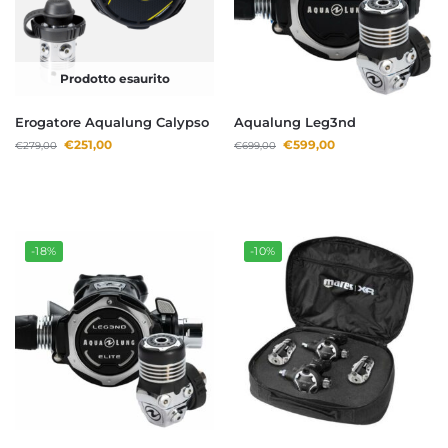
Prodotto esaurito
Erogatore Aqualung Calypso
Aqualung Leg3nd
€
251,00
€
599,00
€
279,00
€
699,00
-18%
-10%