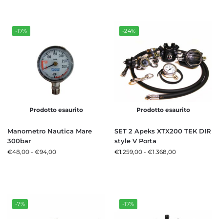
-17%
-24%
Prodotto esaurito
Prodotto esaurito
Manometro Nautica Mare
SET 2 Apeks XTX200 TEK DIR
300bar
style V Porta
€
48,00
-
€
94,00
€
1.259,00
-
€
1.368,00
-7%
-17%