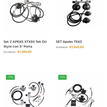
Set 2 APEKS XTX50 Tek Dir
SET Apeks TEK3
Style con 5° Porta
€
1.249,00
€
1.509,00
€
1.380,00
€
1.480,00
-17%
-11%