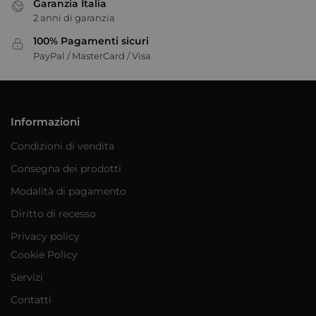
Garanzia Italia
2 anni di garanzia
100% Pagamenti sicuri
PayPal / MasterCard / Visa
Informazioni
Condizioni di vendita
Consegna dei prodotti
Modalità di pagamento
Diritto di recesso
Privacy policy
Cookie Policy
Servizi
Contatti