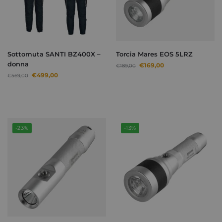
Sottomuta SANTI BZ400X –
Torcia Mares EOS 5LRZ
donna
€
169,00
€
189,00
€
499,00
€
569,00
-23%
-13%