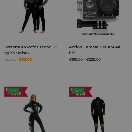
Prodotto esaurito
Sottomuta Rofos Tecno ICE
Action Camera BeCAM 4K
tg XS Unisex
EIS
€
60,00
€
199,00
-
€
229,00
€
120,00
-54%
-60%