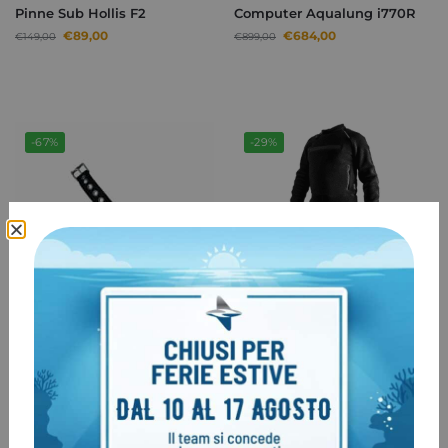
Pinne Sub Hollis F2
Computer Aqualung i770R
€
89,00
€
684,00
€
149,00
€
899,00
-67%
-29%
Prodotto esaurito
Prolunga per cinturino NATO
Sottomuta Santi KANGO
Polartec DEMO taglia LS
€
5,00
€
15,00
€
299,00
€
421,00