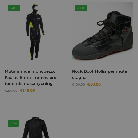
-50%
-50%
Muta umida monopezzo
Rock Boot Hollis per muta
Pacific 5mm immersioni
stagna
torrentismo canyoning
€
50,00
€
100,00
€
149,00
€
299,00
-21%