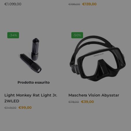
€
1.099,00
€
139,00
€
199,00
-34%
-50%
Prodotto esaurito
Light Monkey Rat Light Jr.
Maschera Vision Abysstar
2WLED
€
39,00
€
78,00
€
99,00
€
149,00