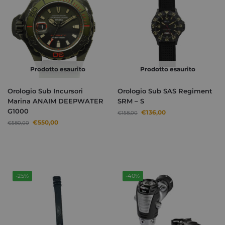
Prodotto esaurito
Prodotto esaurito
Orologio Sub Incursori
Orologio Sub SAS Regiment
Marina ANAIM DEEPWATER
SRM – S
G1000
€
136,00
€
158,00
€
550,00
€
580,00
-25%
-40%