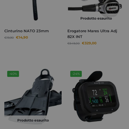
Prodotto esaurito
Cinturino NATO 23mm
Erogatore Mares Ultra Adj
82X INT
€
14,90
€
19,90
€
329,00
€
549,00
-40%
-24%
Prodotto esaurito