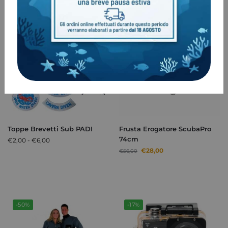
-50%
Toppe Brevetti Sub PADI
Frusta Erogatore ScubaPro
74cm
€
2,00
-
€
6,00
€
28,00
€
56,00
-50%
-17%