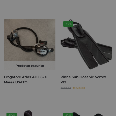
-37%
Prodotto esaurito
Erogatore Atlas ADJ 62X
Pinne Sub Oceanic Vortex
Mares USATO
V12
€
69,00
€
109,00
-50%
-12%