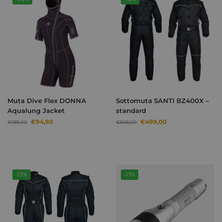
Muta Dive Flex DONNA
Sottomuta SANTI BZ400X –
Aqualung Jacket
standard
€
94,90
€
499,00
€
189,00
€
569,00
-12%
-11%