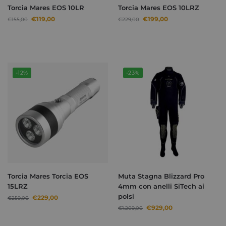
Torcia Mares EOS 10LR
Torcia Mares EOS 10LRZ
€
119,00
€
199,00
€
155,00
€
229,00
-12%
-23%
Torcia Mares Torcia EOS
Muta Stagna Blizzard Pro
15LRZ
4mm con anelli SiTech ai
polsi
€
229,00
€
259,00
€
929,00
€
1.209,00