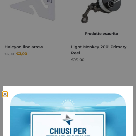
Prodotto esaurito
Halcyon line arrow
Light Monkey 200′ Primary
Reel
€
3,00
€
4,00
€
161,00