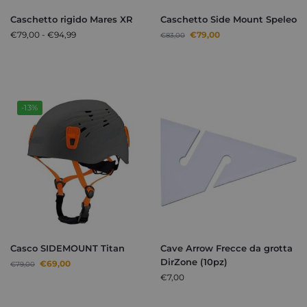
Caschetto rigido Mares XR
Caschetto Side Mount Speleo
€
79,00
-
€
94,99
€
79,00
€
83,00
-13%
Casco SIDEMOUNT Titan
Cave Arrow Frecce da grotta
DirZone (10pz)
€
69,00
€
79,00
€
7,00