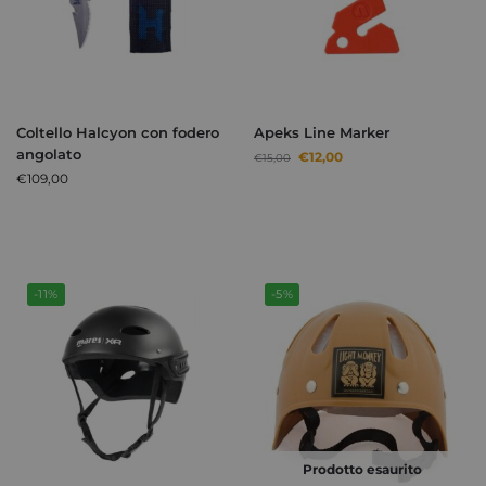
Coltello Halcyon con fodero
Apeks Line Marker
angolato
€
12,00
€
15,00
€
109,00
-11%
-5%
Prodotto esaurito