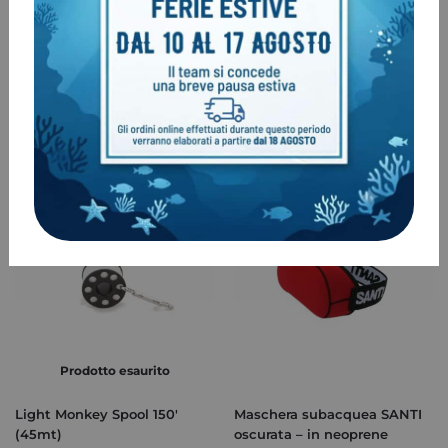
Prodotto esaurito
Prodotto esaurito
Light Monkey 400′ Primary
Light Monkey Spool 100′
Reel
(30mt)
€
178,00
€
50,00
Prodotto esaurito
Light Monkey Spool 150′
Maschera subacquea SANTI
(45mt)
oscurata – in neoprene