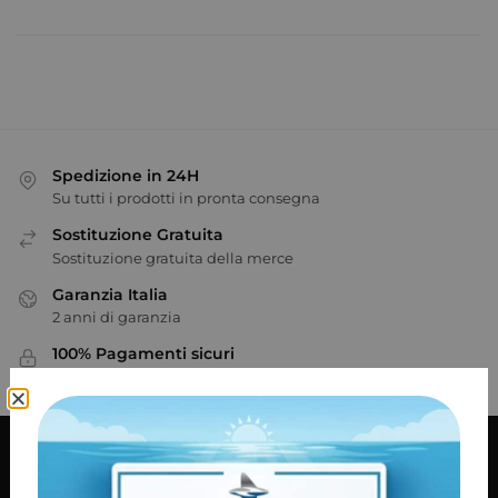
Spedizione in 24H
Su tutti i prodotti in pronta consegna
Sostituzione Gratuita
Sostituzione gratuita della merce
Garanzia Italia
2 anni di garanzia
100% Pagamenti sicuri
PayPal / MasterCard / Visa
Informazioni