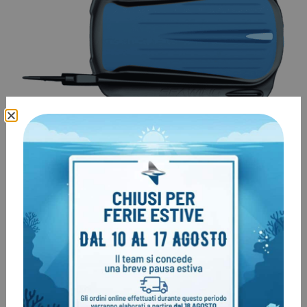
La parte centrale della lama di queste pinne sub by
Scubapro presenta una particolare membrana
attorno ai lati e alla parte anteriore. Questa consente
una
eccezionale reazione alla pressione esercitata
dall’acqua in fase di spinta che gli permette di
cambiare angolo
indipendentemente dalle restanti
parti della pinna.