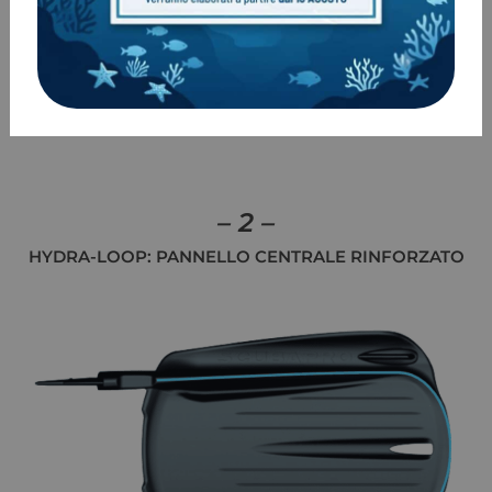
Comunemente
tutte le pinne sub riducono l’AOA
quando si imprime più forza nella pinneggiata,
mentre le Seawings Supernova lo aumentano
,
regalando la massima potenza di spinta quando ne
hai bisogno.
– 2 –
HYDRA-LOOP: PANNELLO CENTRALE RINFORZATO