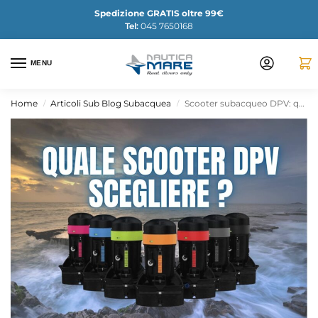
Spedizione GRATIS oltre 99€
Tel:
045 7650168
MENU
Home
Articoli Sub Blog Subacquea
Scooter subacqueo DPV: quale scegliere?
/
/