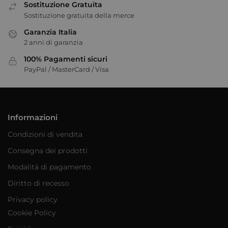
Sostituzione Gratuita
Sostituzione gratuita della merce
Garanzia Italia
2 anni di garanzia
100% Pagamenti sicuri
PayPal / MasterCard / Visa
Informazioni
Condizioni di vendita
Consegna dei prodotti
Modalità di pagamento
Diritto di recesso
Privacy policy
Cookie Policy