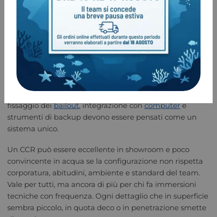
Rebreather CCR per immersioni
tecniche: configurazione e uso reale
La differenza tra una macchina valida e una macchina
che funziona davvero per te emerge quando la
configuri per l’uso reale. Imbrago, posizionamento
bombole, accessibilità alle valvole, routing dei cavi,
fissaggio dei
bailout
, integrazione con
computer
e
strumenti di backup devono essere pensati come un
sistema unico.
Un CCR può essere eccellente in showroom e poco
convincente in acqua se la configurazione non rispetta
corporatura, abitudini, ambiente e standard del team.
Vale per tutti, ma ancora di più per chi fa immersioni
tecniche con frequenza. Ogni dettaglio che in superficie
sembra piccolo, in quota deco o in penetrazione smette