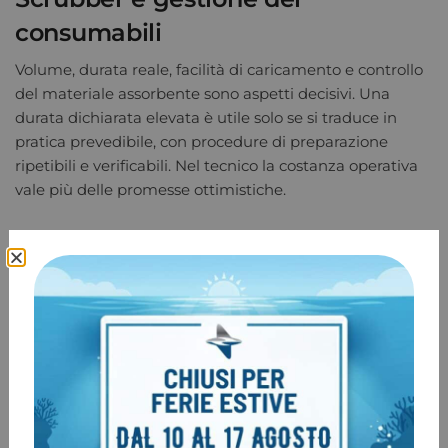
consumabili
Volume, durata reale, facilità di caricamento e controllo
del materiale assorbente sono aspetti decisivi. Una
durata dichiarata elevata è utile solo se si traduce in
pratica prevedibile, con procedure di preparazione
ripetibili e verificabili. Nel tecnico la costanza operativa
vale più delle promesse ottimistiche.
BOV, bailout e gestione
emergenze
Su questo punto non conviene cercare scorciatoie. La
presenza di un BOV ben integrato e una configurazione
bailout coerente con ambiente, profondità e team
fanno parte della sicurezza operativa. Non basta avere
una bombola di emergenza. Bisogna che il passaggio
sia immediato, naturale e addestrato.