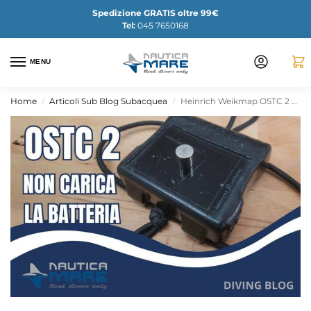
Spedizione GRATIS oltre 99€
Tel:
045 7650168
MENU
Home
Articoli Sub Blog Subacquea
Heinrich Weikmap OSTC 2 Batteria scarica e non si accende. Come fare?
/
/