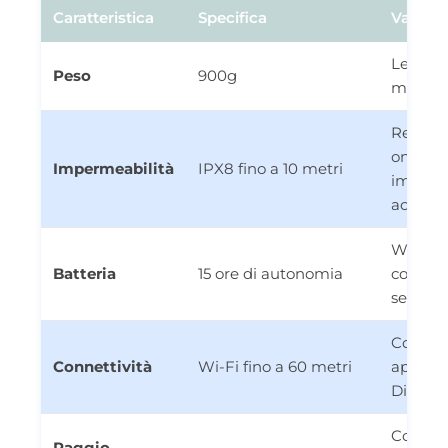
Caratteristica
Specifica
Vantag
Legger
Peso
900g
manegg
Resiste
onde e
Impermeabilità
IPX8 fino a 10 metri
immers
acciden
Weeke
Batteria
15 ore di autonomia
comple
senza r
Colleg
Connettività
Wi-Fi fino a 60 metri
app Ga
Dive
Comuni
Raggio