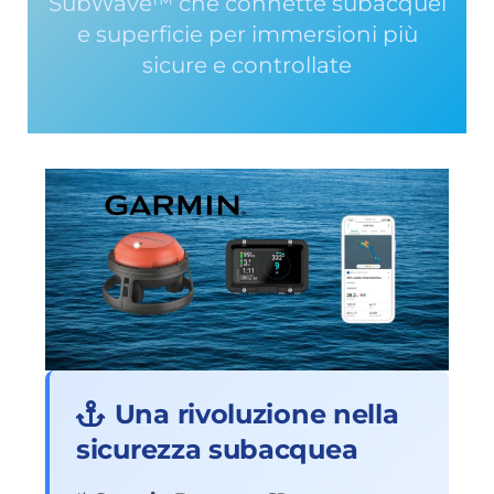
SubWave™ che connette subacquei
e superficie per immersioni più
sicure e controllate
Una rivoluzione nella
sicurezza subacquea