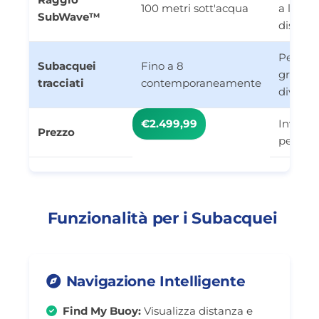
100 metri sott'acqua
a lunga
SubWave™
distanz
Perfett
Subacquei
Fino a 8
gruppi 
tracciati
contemporaneamente
diving
€2.499,99
Invest
Prezzo
per la 
Funzionalità per i Subacquei
Navigazione Intelligente
Find My Buoy:
Visualizza distanza e