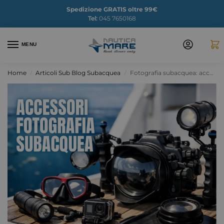
Spedizione GRATIS oltre 99€
Tel:
045 7650168
MENU
Home
Articoli Sub Blog Subacquea
Fotografia subacquea: accessori indispensabili
/
/