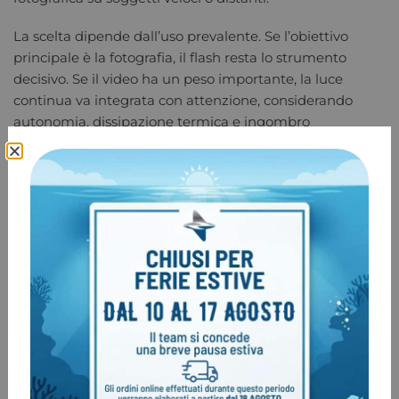
La scelta dipende dall’uso prevalente. Se l’obiettivo
principale è la fotografia, il flash resta lo strumento
decisivo. Se il video ha un peso importante, la luce
continua va integrata con attenzione, considerando
autonomia, dissipazione termica e ingombro
complessivo del sistema.
Filtri, oblò e lenti umide
Tra gli accessori indispensabili per fotografia subacquea
vanno inclusi anche quelli ottici. Filtri rossi o magenta
possono avere senso in contesti specifici, soprattutto con
action cam o riprese in apnea, quando si lavora in luce
ambiente e a profondità contenute. Non sono però una
soluzione universale. In acqua profonda o variabile, il
loro contributo diminuisce rapidamente.
Più determinanti sono oblò e lenti addizionali. Un dome