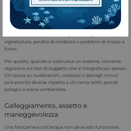
port corretto è fondamentale per il grandangolo,
mentre nella macro le wet lens permettono
ingrandimenti che altrimenti non sarebbero
raggiungibili. Qui la compatibilità meccanica e ottica è
cruciale. Un componente sbagliato può generare
vignettatura, perdita di nitidezza o problemi di messa a
fuoco.
Per questo, quando si costruisce un sistema, conviene
ragionare sul tipo di soggetto che si fotografa più spesso.
Chi lavora su nudibranchi, crostacei o dettagli minuti
avrà priorità diverse rispetto a chi cerca relitti, grandi
pelagici o scene ambientate.
Galleggiamento, assetto e
maneggevolezza
Una fotocamera sott’acqua non deve solo funzionare.