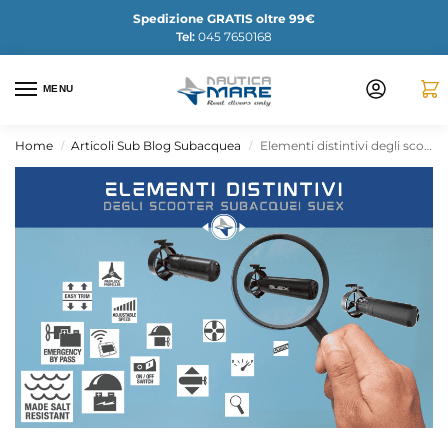
Spedizione GRATIS oltre 99€
Tel:
045 7650168
MENU
Home
Articoli Sub Blog Subacquea
Elementi distintivi degli scooter subacquei SUEX
/
/