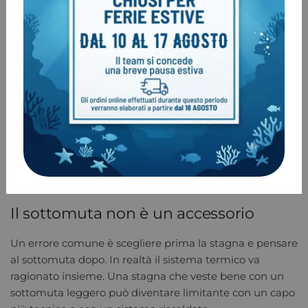
meno gradito a chi ha pelle sensibile o cerca un
appoggio più morbido al collo. Il neoprene è spesso
percepito come più confortevole, ma va valutato bene
in termini di tenuta, vestibilità e tipo di utilizzo.
Chi si immerge spesso in acqua fredda dovrebbe
considerare fin da subito se integrare un sistema per
guanti stagni. Non è un accessorio marginale. In certe
condizioni cambia davvero comfort, destrezza e
sicurezza operativa, soprattutto su immersioni lunghe,
profonde o con decompressione.
Il sottomuta non è un accessorio
Un errore comune è scegliere prima la stagna e pensare
al sottomuta dopo. In realtà il sistema termico va
ragionato insieme. Una stagna che veste bene con un
sottomuta leggero può diventare limitante con un capo