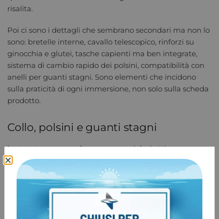
risalita.
Poi ci sono i dettagli che sembrano secondari ma non lo
sono: bretelle interne, cavallo telescopico, rinforzi su
ginocchia e glutei, tasche capienti ma ben integrate,
sistema di cambio rapido dei polsini, compatibilità con
anelli per guanti stagni. Sono elementi che incidono
sulla praticità di ogni immersione, non solo sulla scheda
prodotto.
Collo, polsini e guanti stagni
Le tenute sono un altro punto cruciale. Lattice e
neoprene hanno comportamenti diversi e vanno scelti
in base a comfort, manutenzione e preferenze
personali.
Il lattice sigilla molto bene, offre sensibilità e semplicità,
ma richiede più attenzione nel tempo e può essere