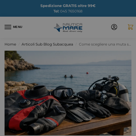
Spedizione GRATIS oltre 99€
Tel:
045 7650168
MENU
Home
Articoli Sub Blog Subacquea
Come scegliere una muta stagna sub senza errori
/
/