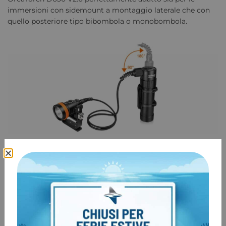
immersioni con sidemount a montaggio laterale che con
quello posteriore tipo bibombola o monobombola.
Fuoco concentrato a 7°
Per una massima penetrazione e per aumentare la
sicurezza come segnalazione. La parabola e riflettore in
alluminio con un ottica professionale assicura una visuale
senza eguali. Il Secondo fascio luminoso meno potente a
46° permette di illuminare zone più ampie in immersione