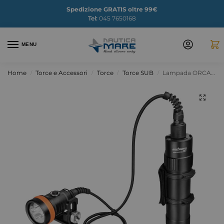
Spedizione GRATIS oltre 99€
Tel:
045 7650168
MENU
Home
Torce e Accessori
Torce
Torce SUB
Lampada ORCATORCH D630 V2.0 4600 lm
/
/
/
/